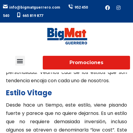
ㅤ ㅤ ㅤ ㅤ ㅤ ㅤ
info@bigmatguerrero.com
952 450
ㅤ ㅤ ㅤ ㅤ ㅤ ㅤ
540
665 819 877
Ya entrados en el 2017 es hora de hablar de los
estilos de decoración que son tendencia para este
Promociones
año, siempre siendo fiel a nuestro gusto y
¿Quiénes somos?
Nuestros catálogos
Súper Liga Beyem
Trabaja con nosotros
personalidad. Veamos cuál de los estilos que son
tendencia encaja con cada uno de nosotros.
Estilo Vitage
Desde hace un tiempo, este estilo, viene pisando
fuerte y parece que no quiere dejarnos. Es un estilo
que no requiere demasiada inversión, incluso
algunos se atreven a denominarla “low cost”. Este