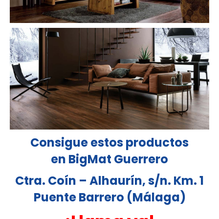
Consigue estos productos
en BigMat Guerrero
Ctra. Coín – Alhaurín, s/n. Km. 1
Puente Barrero (Málaga)