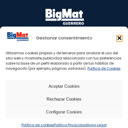
Gestionar consentimiento
Puente Barrero, s/n 29100 Coín – Málaga
Tel.: 665 81 98 77 – 952 45 05 40
Utilizamos cookies propias y de terceros para analizar el uso del
www.bigmatguerrero.es
sitio web y mostrarte publicidad relacionada con tus preferencias
almacen@bigmatguerrero.com
sobre la base de un perfil elaborado a partir de tus hábitos de
navegación (por ejemplo, páginas visitadas).
Política de Cookies
Aceptar Cookies
Rechazar Cookies
Configurar Cookies
Copyright 2025 ® BigMat Guerrero -
Aviso Legal
|
Política
Política de cookies
Política Privacidad
Aviso Legal
Privacidad
|
Política de Cookies