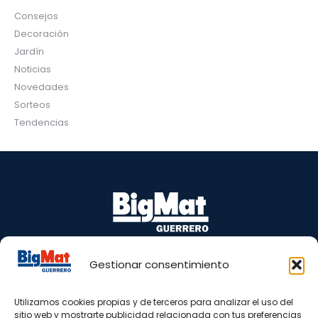
Consejos
Decoración
Jardín
Noticias
Novedades
Sorteos
Tendencias
Gestionar consentimiento
Puente Barrero, s/n 29100 Coín – Málaga
Tel.: 665 81 98 77 – 952 45 05 40
Utilizamos cookies propias y de terceros para analizar el uso del
www.bigmatguerrero.es
sitio web y mostrarte publicidad relacionada con tus preferencias