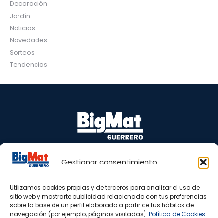
Decoración
Jardín
Noticias
Novedades
Sorteos
Tendencias
Gestionar consentimiento
Puente Barrero, s/n 29100 Coín – Málaga
Tel.: 665 81 98 77 – 952 45 05 40
Utilizamos cookies propias y de terceros para analizar el uso del
www.bigmatguerrero.es
sitio web y mostrarte publicidad relacionada con tus preferencias
almacen@bigmatguerrero.com
sobre la base de un perfil elaborado a partir de tus hábitos de
navegación (por ejemplo, páginas visitadas).
Política de Cookies