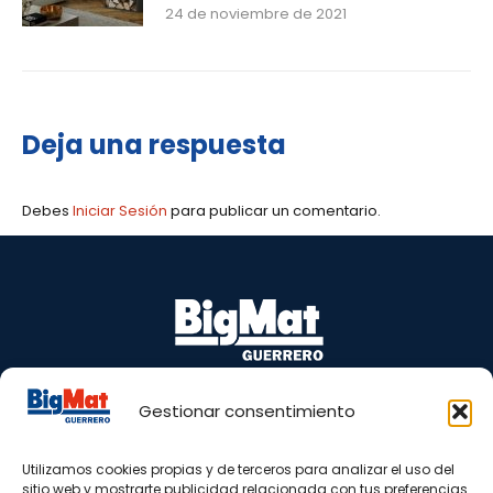
24 de noviembre de 2021
Deja una respuesta
Debes
Iniciar Sesión
para publicar un comentario.
Gestionar consentimiento
Puente Barrero, s/n 29100 Coín – Málaga
Tel.: 665 81 98 77 – 952 45 05 40
Utilizamos cookies propias y de terceros para analizar el uso del
www.bigmatguerrero.es
sitio web y mostrarte publicidad relacionada con tus preferencias