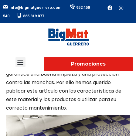
ㅤ ㅤ ㅤ ㅤ ㅤ ㅤ
info@bigmatguerrero.com
952 450
ㅤ ㅤ ㅤ ㅤ ㅤ ㅤ
540
665 819 877
Cada vez más utilizamos las baldosas hidráulicas,
aunque a menudo no tenemos los conocimientos
Promociones
necesarios para su mantenimiento específico que
¿Quiénes somos?
Nuestros catálogos
Súper Liga Beyem
Trabaja con nosotros
garantice una buena limpieza y una protección
contra las manchas. Por ello hemos querido
publicar este artículo con las características de
este material y los productos a utilizar para su
correcto mantenimiento.