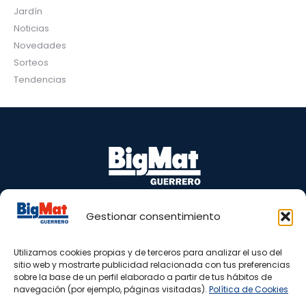
Jardín
Noticias
Novedades
Sorteos
Tendencias
Gestionar consentimiento
Puente Barrero, s/n 29100 Coín – Málaga
Tel.: 665 81 98 77 – 952 45 05 40
Utilizamos cookies propias y de terceros para analizar el uso del
www.bigmatguerrero.es
sitio web y mostrarte publicidad relacionada con tus preferencias
almacen@bigmatguerrero.com
sobre la base de un perfil elaborado a partir de tus hábitos de
navegación (por ejemplo, páginas visitadas).
Política de Cookies