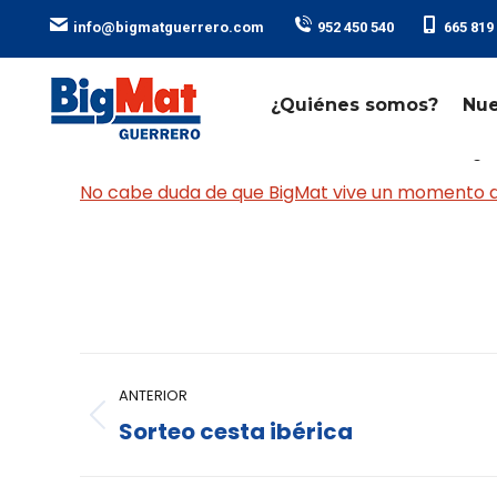
ㅤ ㅤ ㅤ ㅤ ㅤ ㅤ
ㅤ ㅤ ㅤ ㅤ ㅤ ㅤ
info@bigmatguerrero.com
952 450 540
665 819
¿Quiénes somos?
Nue
Un año más se cerró una nueva edición del BigM
No cabe duda de que BigMat vive un momento 
ANTERIOR
Sorteo cesta ibérica