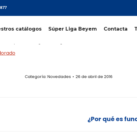
 877
stros catálogos
Súper Liga Beyem
Contacta
at Day con una gran acogida tanto de nuesrtros socios 
dorado
Categoría:
Novedades
26 de abril de 2016
¿Por qué es fun