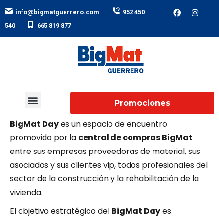
ㅤ ㅤ ㅤ ㅤ ㅤ ㅤ
info@bigmatguerrero.com
952 450
ㅤ ㅤ ㅤ ㅤ ㅤ ㅤ
540
665 819 877
Como cada año
Big
Mat
celebrará el BigMat
day los próximos días 30 y 31 de Marzo en el
Promociones
Madrid Arena
¿Quiénes somos?
Nuestros catálogos
Súper Liga Beyem
Trabaja con nosotros
BigMat Day
es un espacio de encuentro
promovido por la
central de compras BigMat
entre sus empresas proveedoras de material, sus
asociados y sus clientes vip, todos profesionales del
sector de la construcción y la rehabilitación de la
vivienda.
El objetivo estratégico del
BigMat Day
es