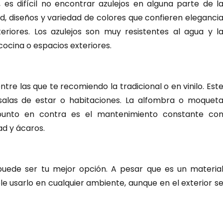
es difícil no encontrar azulejos en alguna parte de l
dad, diseños y variedad de colores que confieren eleganci
eriores. Los azulejos son muy resistentes al agua y l
ocina o espacios exteriores.
re las que te recomiendo la tradicional o en vinilo. Est
salas de estar o habitaciones. La alfombra o moquet
l punto en contra es el mantenimiento constante co
ad y ácaros.
puede ser tu mejor opción. A pesar que es un materia
ble usarlo en cualquier ambiente, aunque en el exterior s