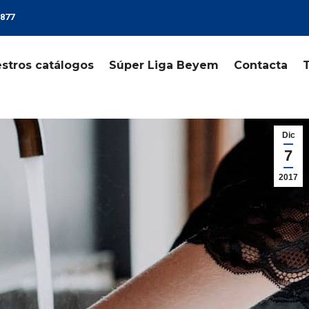
 877
stros catálogos
Súper Liga Beyem
Contacta
Dic
7
2017