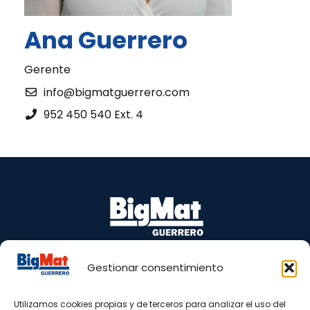
Ana Guerrero
Gerente
info@bigmatguerrero.com
952 450 540 Ext. 4
Gestionar consentimiento
Puente Barrero, s/n 29100 Coín – Málaga
Tel.: 665 81 98 77 – 952 45 05 40
Utilizamos cookies propias y de terceros para analizar el uso del
www.bigmatguerrero.es