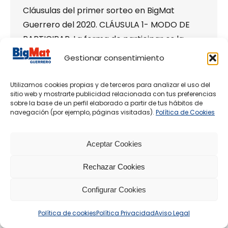
Cláusulas del primer sorteo en BigMat
Guerrero del 2020. CLÁUSULA 1- MODO DE
PARTICIPAR. La forma de participar es la
siguiente: En primer lugar, ser particular. En
Gestionar consentimiento
segundo lugar, realizar una compra igual o
superior a 50 euros en nuestras instalaciones
Utilizamos cookies propias y de terceros para analizar el uso del
sitio web y mostrarte publicidad relacionada con tus preferencias
de Coín – Alhaurín, s/n. Km. 1 Puente Barrero
sobre la base de un perfil elaborado a partir de tus hábitos de
(Málaga). Por último, introducir en…
navegación (por ejemplo, páginas visitadas).
Política de Cookies
Copyright 2025 ® BigMat Guerrero -
Aceptar Cookies
Aviso Legal
|
Política
Privacidad
|
Política de Cookies
Rechazar Cookies
Configurar Cookies
Política de cookies
Política Privacidad
Aviso Legal