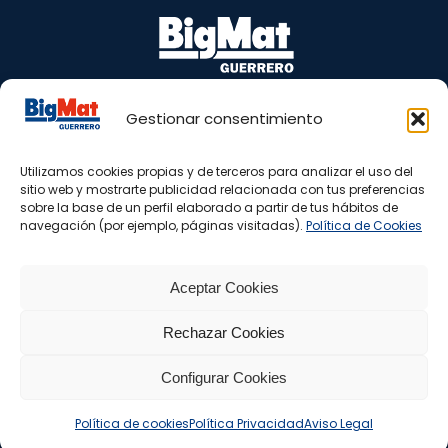
Gestionar consentimiento
Puente Barrero, s/n 29100 Coín – Málaga
Tel.: 665 81 98 77 – 952 45 05 40
Utilizamos cookies propias y de terceros para analizar el uso del
www.bigmatguerrero.es
sitio web y mostrarte publicidad relacionada con tus preferencias
almacen@bigmatguerrero.com
sobre la base de un perfil elaborado a partir de tus hábitos de
navegación (por ejemplo, páginas visitadas).
Política de Cookies
Aceptar Cookies
Rechazar Cookies
Configurar Cookies
Copyright 2025 ® BigMat Guerrero -
Aviso Legal
|
Política
Política de cookies
Política Privacidad
Aviso Legal
Privacidad
|
Política de Cookies