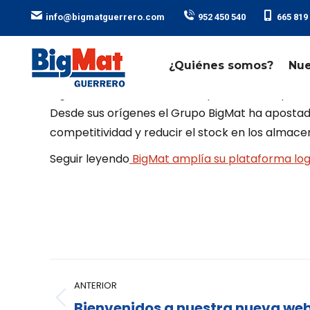
ㅤ ㅤ ㅤ ㅤ ㅤ ㅤ
ㅤ ㅤ ㅤ ㅤ ㅤ ㅤ
info@bigmatguerrero.com
952 450 540
665 819
¿Quiénes somos?
Nue
BigMat inicia las obras de ampliación de la pla
Desde sus orígenes el Grupo BigMat ha apostado 
competitividad y reducir el stock en los almace
Seguir leyendo
BigMat amplía su plataforma log
ANTERIOR
Bienvenidos a nuestra nueva we