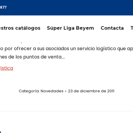
 877
stros catálogos
Súper Liga Beyem
Contacta
taforma logística que la cadena de almacenes de material
por ofrecer a sus asociados un servicio logístico que ap
nes de los puntos de venta….
ística
Categoría:
Novedades
23 de diciembre de 2011
b