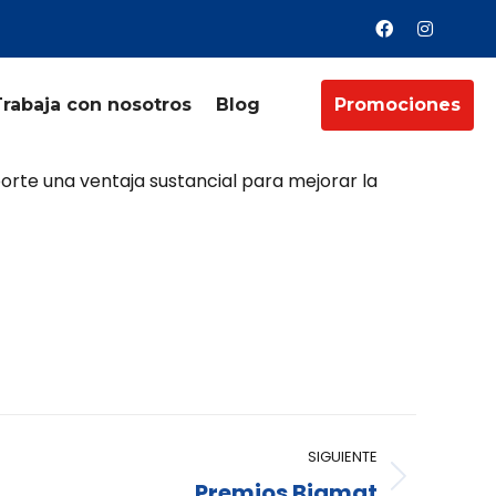
Trabaja con nosotros
Blog
Promociones
es de construcción tiene en Onda, Castellón.
orte una ventaja sustancial para mejorar la
SIGUIENTE
Premios Bigmat